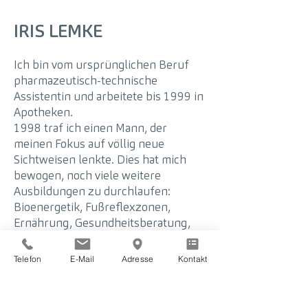
IRIS LEMKE
Ich bin vom ursprünglichen Beruf
pharmazeutisch-technische
Assistentin und arbeitete bis 1999 in
Apotheken.
1998 traf ich einen Mann, der
meinen Fokus auf völlig neue
Sichtweisen lenkte. Dies hat mich
bewogen, noch viele weitere
Ausbildungen zu durchlaufen:
Bioenergetik, Fußreflexzonen,
Ernährung, Gesundheitsberatung,
Bachblüten, schamanische Seminare,
Numerologie, Venuscode-Beratung,
Telefon
E-Mail
Adresse
Kontakt
Klangschalen-Praktiker und
ThetaHealing.