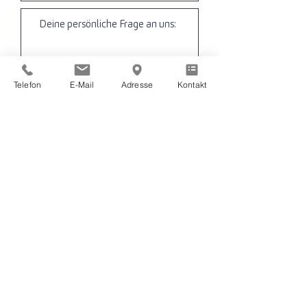
Telefon
E-Mail
Adresse
Kontakt
Ich bitte um Zusendung des
Heilberater-Newsletters
(Termine, Ausbildungsorte,
News, Videos).
Ich habe auch Interesse an
weiteren Seminaren im Bereich
Spiritualität, Bewusstsein und
Gesundheit.
Ja
Ja,
ich habe die
Datenschutzerklärung gelesen*